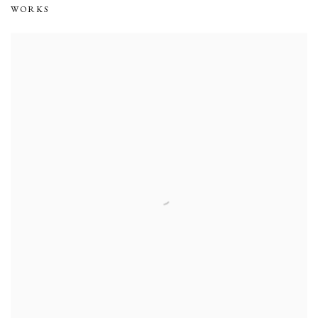
WORKS
CAFÉS, BOULEVARDS, PLACES ET CALLIGRAPHIES