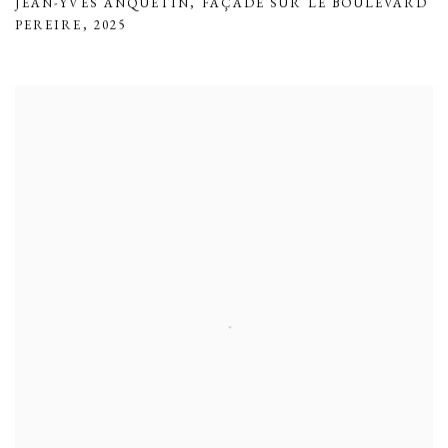
JEAN-YVES ANQUETIN
,
FAÇADE SUR LE BOULEVARD
PEREIRE
,
2025